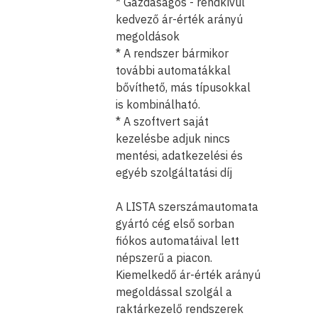
* Gazdaságos - rendkívül
kedvező ár-érték arányú
megoldások
* A rendszer bármikor
további automatákkal
bővíthető, más típusokkal
is kombinálható.
* A szoftvert saját
kezelésbe adjuk nincs
mentési, adatkezelési és
egyéb szolgáltatási díj
A LISTA szerszámautomata
gyártó cég első sorban
fiókos automatáival lett
népszerű a piacon.
Kiemelkedő ár-érték arányú
megoldással szolgál a
raktárkezelő rendszerek