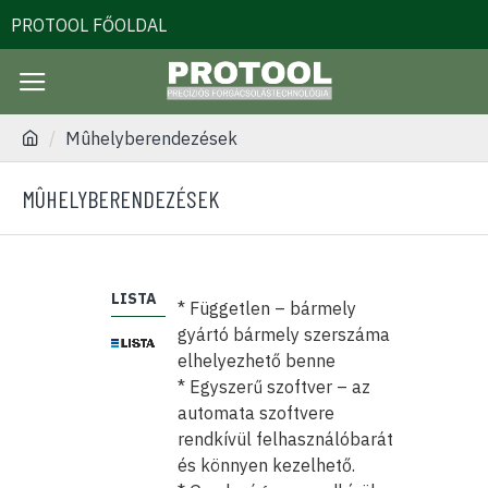
PROTOOL FŐOLDAL
Mûhelyberendezések
MÛHELYBERENDEZÉSEK
LISTA
* Független – bármely
gyártó bármely szerszáma
elhelyezhető benne
* Egyszerű szoftver – az
automata szoftvere
rendkívül felhasználóbarát
és könnyen kezelhető.