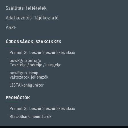
Szállítási feltételek
Adatkezelési Tájékoztató
ÁSZF
ÚJDONSÁGOK, SZAKCIKKEK
Pramet GL beszúró leszúró kés akció
powRgrip befogó
Tesztelje / bérelje / lízingelje
powRgrip lineup
változatok, jellemzők
LISTA konfigurátor
PROMÓCIÓK
Pramet GL beszúró leszúró kés akció
BlackShark menetfúrók