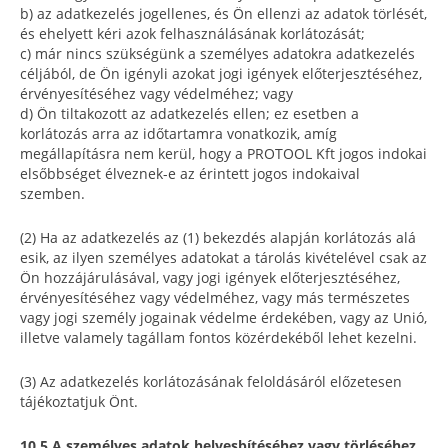
b) az adatkezelés jogellenes, és Ön ellenzi az adatok törlését,
és ehelyett kéri azok felhasználásának korlátozását;
c) már nincs szükségünk a személyes adatokra adatkezelés
céljából, de Ön igényli azokat jogi igények előterjesztéséhez,
érvényesítéséhez vagy védelméhez; vagy
d) Ön tiltakozott az adatkezelés ellen; ez esetben a
korlátozás arra az időtartamra vonatkozik, amíg
megállapításra nem kerül, hogy a PROTOOL Kft jogos indokai
elsőbbséget élveznek-e az érintett jogos indokaival
szemben.
(2) Ha az adatkezelés az (1) bekezdés alapján korlátozás alá
esik, az ilyen személyes adatokat a tárolás kivételével csak az
Ön hozzájárulásával, vagy jogi igények előterjesztéséhez,
érvényesítéséhez vagy védelméhez, vagy más természetes
vagy jogi személy jogainak védelme érdekében, vagy az Unió,
illetve valamely tagállam fontos közérdekéből lehet kezelni.
(3) Az adatkezelés korlátozásának feloldásáról előzetesen
tájékoztatjuk Önt.
10.5 A személyes adatok helyesbítéséhez vagy törléséhez,