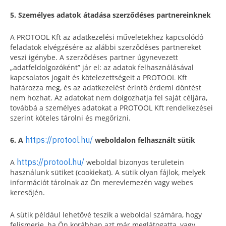
5. Személyes adatok átadása szerződéses partnereinknek
A PROTOOL Kft az adatkezelési műveletekhez kapcsolódó
feladatok elvégzésére az alábbi szerződéses partnereket
veszi igénybe. A szerződéses partner úgynevezett
„adatfeldolgozóként” jár el: az adatok felhasználásával
kapcsolatos jogait és kötelezettségeit a PROTOOL Kft
határozza meg, és az adatkezelést érintő érdemi döntést
nem hozhat. Az adatokat nem dolgozhatja fel saját céljára,
továbbá a személyes adatokat a PROTOOL Kft rendelkezései
szerint köteles tárolni és megőrizni.
https://protool.hu/
6. A
weboldalon felhasznált sütik
https://protool.hu/
A
weboldal bizonyos területein
használunk sütiket (cookiekat). A sütik olyan fájlok, melyek
információt tárolnak az Ön merevlemezén vagy webes
keresőjén.
A sütik például lehetővé teszik a weboldal számára, hogy
felismerje, ha Ön korábban azt már meglátogatta, vagy