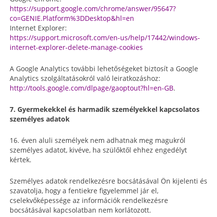
https://support.google.com/chrome/answer/95647?
co=GENIE.Platform%3DDesktop&hl=en
Internet Explorer:
https://support.microsoft.com/en-us/help/17442/windows-
internet-explorer-delete-manage-cookies
A Google Analytics további lehetőségeket biztosít a Google
Analytics szolgáltatásokról való leiratkozáshoz:
http://tools.google.com/dlpage/gaoptout?hl=en-GB
.
7. Gyermekekkel és harmadik személyekkel kapcsolatos
személyes adatok
16. éven aluli személyek nem adhatnak meg magukról
személyes adatot, kivéve, ha szülőktől ehhez engedélyt
kértek.
Személyes adatok rendelkezésre bocsátásával Ön kijelenti és
szavatolja, hogy a fentiekre figyelemmel jár el,
cselekvőképessége az információk rendelkezésre
bocsátásával kapcsolatban nem korlátozott.