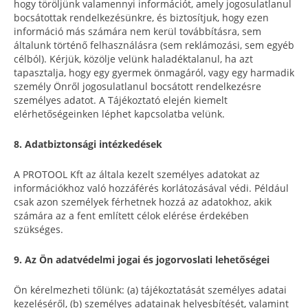
hogy töröljünk valamennyi információt, amely jogosulatlanul
bocsátottak rendelkezésünkre, és biztosítjuk, hogy ezen
információ más számára nem kerül továbbításra, sem
általunk történő felhasználásra (sem reklámozási, sem egyéb
célból). Kérjük, közölje velünk haladéktalanul, ha azt
tapasztalja, hogy egy gyermek önmagáról, vagy egy harmadik
személy Önről jogosulatlanul bocsátott rendelkezésre
személyes adatot. A Tájékoztató elején kiemelt
elérhetőségeinken léphet kapcsolatba velünk.
8. Adatbiztonsági intézkedések
A PROTOOL Kft az általa kezelt személyes adatokat az
információkhoz való hozzáférés korlátozásával védi. Például
csak azon személyek férhetnek hozzá az adatokhoz, akik
számára az a fent említett célok elérése érdekében
szükséges.
9. Az Ön adatvédelmi jogai és jogorvoslati lehetőségei
Ön kérelmezheti tőlünk: (a) tájékoztatását személyes adatai
kezeléséről, (b) személyes adatainak helyesbítését, valamint