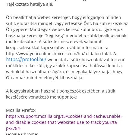
Tájékoztató hatálya alá.
Ön beállíthatja webes keresőjét, hogy elfogadjon minden
sütit, elutasítsa mindet, vagy értesítse Önt, ha süti érkezik az
Ön gépére. Mindegyik webes kereső különböző, így kérjük
használja keresője “Segítség” menüjét a sütik beállításainak
módosításához. A sütik természetével, valamint
kikapcsolásukkal kapcsolatos további információt a
http://www.youronlinechoices.com/hu/ oldalon talál. A
https://protool.hu/
weboldal a sütik használatával történő
működésre készült, így azok kikapcsolása hatással lehet a
weboldal használhatóságára, és megakadályozhatja, hogy
Ön annak minden előnyét kihasználja.
A leggyakrabban használt böngészők esetében a sütik
kezelésére vonatkozó menüpontok:
Mozilla Firefox:
https://support.mozilla.org/t5/Cookies-and-cache/Enable-
and-disable-cookies-that-websites-use-to-track-your/ta-
p/2784
Google Chrome: