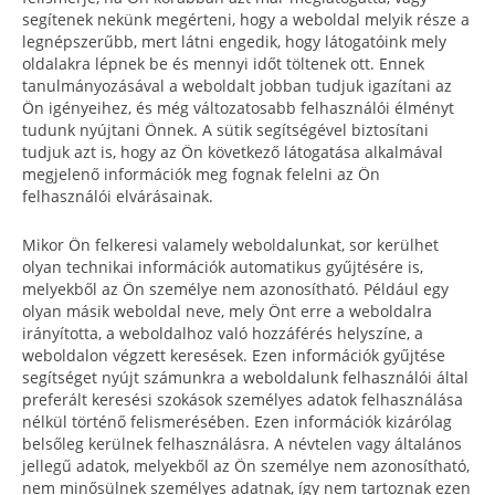
segítenek nekünk megérteni, hogy a weboldal melyik része a
legnépszerűbb, mert látni engedik, hogy látogatóink mely
oldalakra lépnek be és mennyi időt töltenek ott. Ennek
tanulmányozásával a weboldalt jobban tudjuk igazítani az
Ön igényeihez, és még változatosabb felhasználói élményt
tudunk nyújtani Önnek. A sütik segítségével biztosítani
tudjuk azt is, hogy az Ön következő látogatása alkalmával
megjelenő információk meg fognak felelni az Ön
felhasználói elvárásainak.
Mikor Ön felkeresi valamely weboldalunkat, sor kerülhet
olyan technikai információk automatikus gyűjtésére is,
melyekből az Ön személye nem azonosítható. Például egy
olyan másik weboldal neve, mely Önt erre a weboldalra
irányította, a weboldalhoz való hozzáférés helyszíne, a
weboldalon végzett keresések. Ezen információk gyűjtése
segítséget nyújt számunkra a weboldalunk felhasználói által
preferált keresési szokások személyes adatok felhasználása
nélkül történő felismerésében. Ezen információk kizárólag
belsőleg kerülnek felhasználásra. A névtelen vagy általános
jellegű adatok, melyekből az Ön személye nem azonosítható,
nem minősülnek személyes adatnak, így nem tartoznak ezen