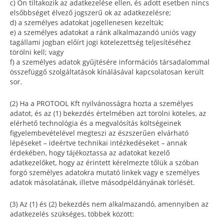
c) Ön tiltakozik az adatkezelése ellen, és adott esetben nincs
elsőbbséget élvező jogszerű ok az adatkezelésre;
d) a személyes adatokat jogellenesen kezeltük;
e) a személyes adatokat a ránk alkalmazandó uniós vagy
tagállami jogban előírt jogi kötelezettség teljesítéséhez
törölni kell; vagy
f) a személyes adatok gyűjtésére információs társadalommal
összefüggő szolgáltatások kínálásával kapcsolatosan került
sor.
(2) Ha a PROTOOL Kft nyilvánosságra hozta a személyes
adatot, és az (1) bekezdés értelmében azt törölni köteles, az
elérhető technológia és a megvalósítás költségeinek
figyelembevételével megteszi az észszerűen elvárható
lépéseket – ideértve technikai intézkedéseket – annak
érdekében, hogy tájékoztassa az adatokat kezelő
adatkezelőket, hogy az érintett kérelmezte tőlük a szóban
forgó személyes adatokra mutató linkek vagy e személyes
adatok másolatának, illetve másodpéldányának törlését.
(3) Az (1) és (2) bekezdés nem alkalmazandó, amennyiben az
adatkezelés szükséges, többek között: