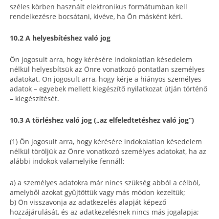
széles körben használt elektronikus formátumban kell
rendelkezésre bocsátani, kivéve, ha Ön másként kéri.
10.2 A helyesbítéshez való jog
Ön jogosult arra, hogy kérésére indokolatlan késedelem
nélkül helyesbítsük az Önre vonatkozó pontatlan személyes
adatokat. Ön jogosult arra, hogy kérje a hiányos személyes
adatok – egyebek mellett kiegészítő nyilatkozat útján történő
– kiegészítését.
10.3 A törléshez való jog („az elfeledtetéshez való jog”)
(1) Ön jogosult arra, hogy kérésére indokolatlan késedelem
nélkül töröljük az Önre vonatkozó személyes adatokat, ha az
alábbi indokok valamelyike fennáll:
a) a személyes adatokra már nincs szükség abból a célból,
amelyből azokat gyűjtöttük vagy más módon kezeltük;
b) Ön visszavonja az adatkezelés alapját képező
hozzájárulását, és az adatkezelésnek nincs más jogalapja;