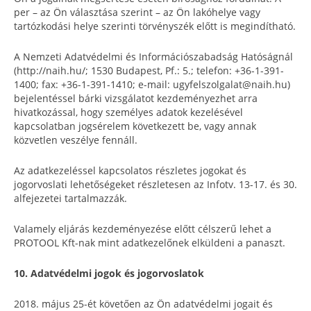
per – az Ön választása szerint – az Ön lakóhelye vagy
tartózkodási helye szerinti törvényszék előtt is megindítható.
A Nemzeti Adatvédelmi és Információszabadság Hatóságnál
(http://naih.hu/; 1530 Budapest, Pf.: 5.; telefon: +36-1-391-
1400; fax: +36-1-391-1410; e-mail: ugyfelszolgalat@naih.hu)
bejelentéssel bárki vizsgálatot kezdeményezhet arra
hivatkozással, hogy személyes adatok kezelésével
kapcsolatban jogsérelem következett be, vagy annak
közvetlen veszélye fennáll.
Az adatkezeléssel kapcsolatos részletes jogokat és
jogorvoslati lehetőségeket részletesen az Infotv. 13-17. és 30.
alfejezetei tartalmazzák.
Valamely eljárás kezdeményezése előtt célszerű lehet a
PROTOOL Kft-nak mint adatkezelőnek elküldeni a panaszt.
10. Adatvédelmi jogok és jogorvoslatok
2018. május 25-ét követően az Ön adatvédelmi jogait és