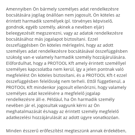
Amennyiben Ön bármely személyes adat rendelkezésre
bocsátására jogilag önállóan nem jogosult, Ön köteles az
érintett harmadik személyek (pl. törvényes képviselő,
gondnok, egyéb személy, akinek a nevében eljár)
beleegyezését megszerezni, vagy az adatok rendelkezésre
bocsátásához más jogalapot biztosítani. Ezzel
összefüggésben Ön köteles mérlegelni, hogy az adott
személyes adat rendelkezésre bocsátásával összefüggésben
szükség van-e valamely harmadik személy hozzájárulására.
Előfordulhat, hogy a PROTOOL Kft amely érintett személlyel
személyes kapcsolatba nem kerül, így a jelen pontnak való
megfelelést Ön köteles biztosítani, és a PROTOOL Kft-t ezzel
összefüggésben felelősség nem terheli. Ettől függetlenül, a
PROTOOL Kft mindenkor jogosult ellenőrizni, hogy valamely
személyes adat kezelésére a megfelelő jogalap
rendelkezésre áll-e. Például, ha Ön harmadik személy
nevében jár el, jogosultak vagyunk kérni az Ön
meghatalmazását és/vagy az érintett személy megfelelő
adatkezelési hozzájárulását az adott ügyre vonatkozóan.
Minden ésszerű erőfeszítést megteszünk annak érdekében,