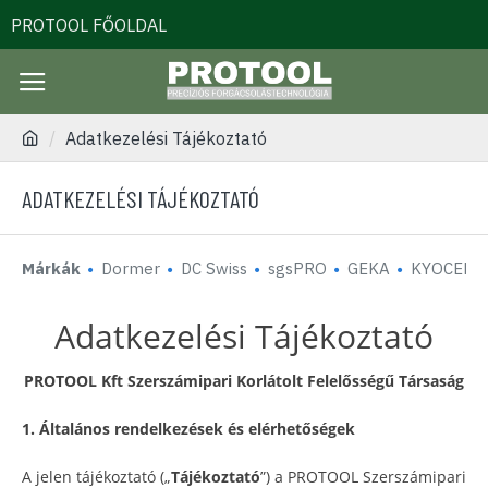
PROTOOL FŐOLDAL
Adatkezelési Tájékoztató
ADATKEZELÉSI TÁJÉKOZTATÓ
Márkák
Dormer
DC Swiss
sgsPRO
GEKA
KYOCERA
Adatkezelési Tájékoztató
PROTOOL Kft
Szerszámipari
Korlátolt Felelősségű Társaság
1. Általános rendelkezések és elérhetőségek
A jelen tájékoztató („
Tájékoztató
”) a PROTOOL Szerszámipari