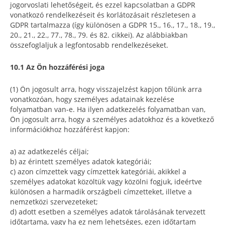
jogorvoslati lehetőségeit, és ezzel kapcsolatban a GDPR
vonatkozó rendelkezéseit és korlátozásait részletesen a
GDPR tartalmazza (így különösen a GDPR 15., 16., 17., 18., 19.,
20., 21., 22., 77., 78., 79. és 82. cikkei). Az alábbiakban
összefoglaljuk a legfontosabb rendelkezéseket.
10.1 Az Ön hozzáférési joga
(1) Ön jogosult arra, hogy visszajelzést kapjon tőlünk arra
vonatkozóan, hogy személyes adatainak kezelése
folyamatban van-e. Ha ilyen adatkezelés folyamatban van,
Ön jogosult arra, hogy a személyes adatokhoz és a következő
információkhoz hozzáférést kapjon:
a) az adatkezelés céljai;
b) az érintett személyes adatok kategóriái;
c) azon címzettek vagy címzettek kategóriái, akikkel a
személyes adatokat közöltük vagy közölni fogjuk, ideértve
különösen a harmadik országbeli címzetteket, illetve a
nemzetközi szervezeteket;
d) adott esetben a személyes adatok tárolásának tervezett
időtartama, vagy ha ez nem lehetséges, ezen időtartam