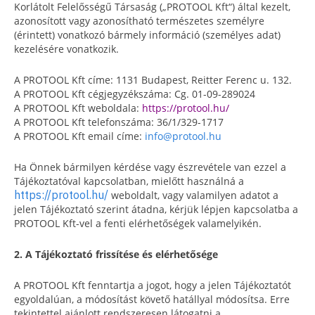
Korlátolt Felelősségű Társaság („PROTOOL Kft“) által kezelt,
azonosított vagy azonosítható természetes személyre
(érintett) vonatkozó bármely információ (személyes adat)
kezelésére vonatkozik.
A PROTOOL Kft címe: 1131 Budapest, Reitter Ferenc u. 132.
A PROTOOL Kft cégjegyzékszáma: Cg. 01-09-289024
A PROTOOL Kft weboldala:
https://protool.hu/
A PROTOOL Kft telefonszáma: 36/1/329-1717
A PROTOOL Kft email címe:
info@protool.hu
Ha Önnek bármilyen kérdése vagy észrevétele van ezzel a
Tájékoztatóval kapcsolatban, mielőtt használná a
https://protool.hu/
weboldalt, vagy valamilyen adatot a
jelen Tájékoztató szerint átadna, kérjük lépjen kapcsolatba a
PROTOOL Kft-vel a fenti elérhetőségek valamelyikén.
2. A Tájékoztató frissítése és elérhetősége
A PROTOOL Kft fenntartja a jogot, hogy a jelen Tájékoztatót
egyoldalúan, a módosítást követő hatállyal módosítsa. Erre
tekintettel ajánlott rendszeresen látogatni a