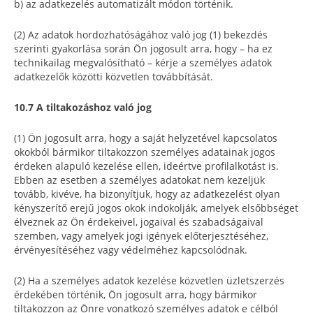
b) az adatkezelés automatizált módon történik.
(2) Az adatok hordozhatóságához való jog (1) bekezdés
szerinti gyakorlása során Ön jogosult arra, hogy – ha ez
technikailag megvalósítható – kérje a személyes adatok
adatkezelők közötti közvetlen továbbítását.
10.7 A tiltakozáshoz való jog
(1) Ön jogosult arra, hogy a saját helyzetével kapcsolatos
okokból bármikor tiltakozzon személyes adatainak jogos
érdeken alapuló kezelése ellen, ideértve profilalkotást is.
Ebben az esetben a személyes adatokat nem kezeljük
tovább, kivéve, ha bizonyítjuk, hogy az adatkezelést olyan
kényszerítő erejű jogos okok indokolják, amelyek elsőbbséget
élveznek az Ön érdekeivel, jogaival és szabadságaival
szemben, vagy amelyek jogi igények előterjesztéséhez,
érvényesítéséhez vagy védelméhez kapcsolódnak.
(2) Ha a személyes adatok kezelése közvetlen üzletszerzés
érdekében történik, Ön jogosult arra, hogy bármikor
tiltakozzon az Önre vonatkozó személyes adatok e célból