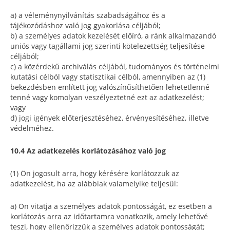
a) a véleménynyilvánítás szabadságához és a
tájékozódáshoz való jog gyakorlása céljából;
b) a személyes adatok kezelését előíró, a ránk alkalmazandó
uniós vagy tagállami jog szerinti kötelezettség teljesítése
céljából;
c) a közérdekű archiválás céljából, tudományos és történelmi
kutatási célból vagy statisztikai célból, amennyiben az (1)
bekezdésben említett jog valószínűsíthetően lehetetlenné
tenné vagy komolyan veszélyeztetné ezt az adatkezelést;
vagy
d) jogi igények előterjesztéséhez, érvényesítéséhez, illetve
védelméhez.
10.4 Az adatkezelés korlátozásához való jog
(1) Ön jogosult arra, hogy kérésére korlátozzuk az
adatkezelést, ha az alábbiak valamelyike teljesül:
a) Ön vitatja a személyes adatok pontosságát, ez esetben a
korlátozás arra az időtartamra vonatkozik, amely lehetővé
teszi, hogy ellenőrizzük a személyes adatok pontosságát;