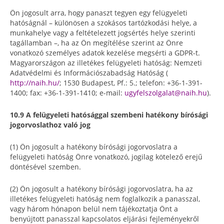
Ön jogosult arra, hogy panaszt tegyen egy felügyeleti
hatóságnál – különösen a szokásos tartózkodási helye, a
munkahelye vagy a feltételezett jogsértés helye szerinti
tagállamban –, ha az Ön megítélése szerint az Önre
vonatkozó személyes adatok kezelése megsérti a GDPR-t.
Magyarországon az illetékes felügyeleti hatóság: Nemzeti
Adatvédelmi és Információszabadság Hatóság (
http://naih.hu/
; 1530 Budapest, Pf.: 5.; telefon: +36-1-391-
1400; fax: +36-1-391-1410; e-mail:
ugyfelszolgalat@naih.hu
).
10.9 A felügyeleti hatósággal szembeni hatékony bírósági
jogorvoslathoz való jog
(1) Ön jogosult a hatékony bírósági jogorvoslatra a
felügyeleti hatóság Önre vonatkozó, jogilag kötelező erejű
döntésével szemben.
(2) Ön jogosult a hatékony bírósági jogorvoslatra, ha az
illetékes felügyeleti hatóság nem foglalkozik a panasszal,
vagy három hónapon belül nem tájékoztatja Önt a
benyújtott panasszal kapcsolatos eljárási fejleményekről