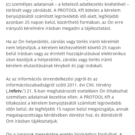
(c) személyes adatainak – a kötelező adatkezelés kivételével –
törlését vagy zárolását. A PROTOOL Kft köteles a kérelem
benyújtásától számított legrövidebb idő alatt, legfeljebb
azonban 25 napon belül, közérthető formában, az Ön erre
irányuló kérelmére írásban megadni a tájékoztatást.
Ha az Ön helyesbítés, zárolás vagy törlés iránti kérelmét
nem teljesítjük, a kérelem kézhezvételét követő 25 napon
belül írásban vagy az érintett hozzájárulásával elektronikus
úton közöljük a helyesbítés, zárolás vagy törlés iránti
kérelem elutasításának ténybeli és jogi indokait.
Az az információs önrendelkezési jogról és az
információszabadságról szóló 2011. évi CXII. törvény
(„
Infotv.
”) 21. §-ban meghatározott esetekben Ön tiltakozhat
személyes adatainak kezelése ellen. A PROTOOL Kft a
tiltakozást a kérelem benyújtásától számított legrövidebb
időn belül, de legfeljebb 15 napon belül megvizsgálja, annak
megalapozottsága kérdésében döntést hoz, és döntéséről
Önt írásban tájékoztatjuk.
Ön a jogainak megsértése esetén bírósághoz fordulhat. A