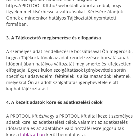
https://PROTOOL Kft.hu/ weboldalt abból a célból, hogy
figyelemmel kísérhesse a változásokat. Kérésére átadjuk
Önnek a mindenkor hatályos Tájékoztatót nyomtatott
formában.
3. A Tájékoztató megismerése és elfogadása
A személyes adat rendelkezésre bocsátásával Ön megerősíti,
hogy a Tájékoztatónak az adat rendelkezésre bocsátásának
időpontjában hatályos változatát megismerte és kifejezetten
elfogadja. Egyes külön szolgáltatások igénybevétele során
specifikus adatvédelmi feltételek is alkalmazandók lehetnek,
melyekről Ön az adott szolgáltatás igénybevétele előtt
kaphat tájékoztatást.
4. A kezelt adatok köre és adatkezelési célok
A PROTOOL Kft és/vagy a PROTOOL Kft által kezelt személyes
adatok köre, az adatkezelési célok, valamint az adatkezelés
időtartama és az adatokhoz való hozzáférésre jogosultak
köre a
táblázatban
kerül bemutatásra.