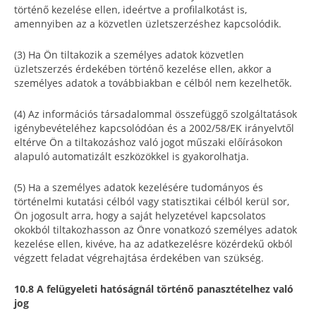
történő kezelése ellen, ideértve a profilalkotást is,
amennyiben az a közvetlen üzletszerzéshez kapcsolódik.
(3) Ha Ön tiltakozik a személyes adatok közvetlen
üzletszerzés érdekében történő kezelése ellen, akkor a
személyes adatok a továbbiakban e célból nem kezelhetők.
(4) Az információs társadalommal összefüggő szolgáltatások
igénybevételéhez kapcsolódóan és a 2002/58/EK irányelvtől
eltérve Ön a tiltakozáshoz való jogot műszaki előírásokon
alapuló automatizált eszközökkel is gyakorolhatja.
(5) Ha a személyes adatok kezelésére tudományos és
történelmi kutatási célból vagy statisztikai célból kerül sor,
Ön jogosult arra, hogy a saját helyzetével kapcsolatos
okokból tiltakozhasson az Önre vonatkozó személyes adatok
kezelése ellen, kivéve, ha az adatkezelésre közérdekű okból
végzett feladat végrehajtása érdekében van szükség.
10.8 A felügyeleti hatóságnál történő panasztételhez való
jog