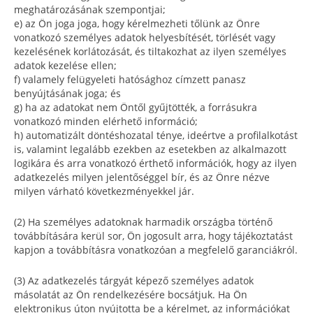
meghatározásának szempontjai;
e) az Ön joga joga, hogy kérelmezheti tőlünk az Önre
vonatkozó személyes adatok helyesbítését, törlését vagy
kezelésének korlátozását, és tiltakozhat az ilyen személyes
adatok kezelése ellen;
f) valamely felügyeleti hatósághoz címzett panasz
benyújtásának joga; és
g) ha az adatokat nem Öntől gyűjtötték, a forrásukra
vonatkozó minden elérhető információ;
h) automatizált döntéshozatal ténye, ideértve a profilalkotást
is, valamint legalább ezekben az esetekben az alkalmazott
logikára és arra vonatkozó érthető információk, hogy az ilyen
adatkezelés milyen jelentőséggel bír, és az Önre nézve
milyen várható következményekkel jár.
(2) Ha személyes adatoknak harmadik országba történő
továbbítására kerül sor, Ön jogosult arra, hogy tájékoztatást
kapjon a továbbításra vonatkozóan a megfelelő garanciákról.
(3) Az adatkezelés tárgyát képező személyes adatok
másolatát az Ön rendelkezésére bocsátjuk. Ha Ön
elektronikus úton nyújtotta be a kérelmet, az információkat