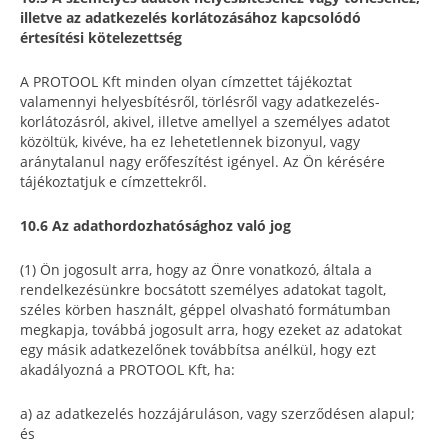
illetve az adatkezelés korlátozásához kapcsolódó
értesítési kötelezettség
A PROTOOL Kft minden olyan címzettet tájékoztat
valamennyi helyesbítésről, törlésről vagy adatkezelés-
korlátozásról, akivel, illetve amellyel a személyes adatot
közöltük, kivéve, ha ez lehetetlennek bizonyul, vagy
aránytalanul nagy erőfeszítést igényel. Az Ön kérésére
tájékoztatjuk e címzettekről.
10.6 Az adathordozhatósághoz való jog
(1) Ön jogosult arra, hogy az Önre vonatkozó, általa a
rendelkezésünkre bocsátott személyes adatokat tagolt,
széles körben használt, géppel olvasható formátumban
megkapja, továbbá jogosult arra, hogy ezeket az adatokat
egy másik adatkezelőnek továbbítsa anélkül, hogy ezt
akadályozná a PROTOOL Kft, ha:
a) az adatkezelés hozzájáruláson, vagy szerződésen alapul;
és